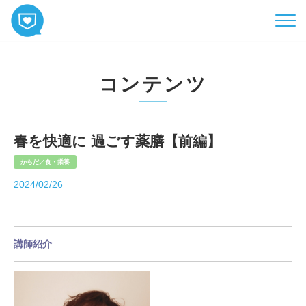
HOME
コンテンツ
コンテンツ
相談
ABOUT
春を快適に 過ごす薬膳【前編】
お知らせ
からだ／食・栄養
2024/02/26
お問い合わせ
講師紹介