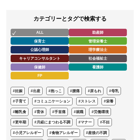
カテゴリーとタグで検索する
ALL
助産師
保育士
管理栄養士
公認心理師
理学療法士
キャリアコンサルタント
社会福祉士
保健師
看護師
FP
#妊娠
#出産
#抱っこ
#腰痛
#尿もれ
#母乳
#子育て
#コミュニケーション
#ストレス
#栄養
#離乳食
#育休
#手首痛
#就職
#労働環境
#更年期
#月経にまつわる不調
#マナー
#不妊
#小児アレルギー
#食物アレルギー
#産後の不調