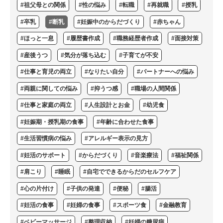
#祖父母との関係
#性の悩み
#転職
#再就職
#授乳
#卒乳
#断乳
#妊娠中のからだづくり
#赤ちゃん
#ほっと一息
#履歴書作成
#職務経歴者作成
#面接対策
#産後うつ
#気分が落ち込む
#子育てが不安
#仕事と育児の両立
#なりたい自分
#パートナーへの悩み
#両親に関しての悩み
#抑うつ感
#職場の人間関係
#仕事と家庭の両立
#人生設計とお金
#幼児食
#妊娠期・授乳期の食事
#年齢に合わせた食事
#生活習慣病の悩み
#アレルギー表示の見方
#妊活のサポート
#からだづくり
#音楽療法
#福祉関係
#肩こり
#睡眠
#自宅でできるからだのセルフケア
#心の片付け
#子供の発達
#便秘
#腸活
#妊活の食事
#妊婦の食事
#スポーツ食
#金融教育
#ベビーマッサージ
#整理収納
#妊婦の糖尿病