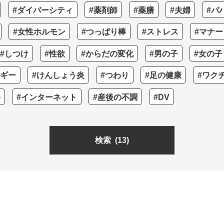
#ダイバーシティ
#薬剤師
#薬膳
#夫婦
#パ
#女性ホルモン
#つっぱり棒
#ストレス
#マナー
#しつけ
#性欲
#からだの変化
#男の子
#女の子
ルギー
#けんしょう炎
#つわり
#足の健康
#ワク
+
#インターネット
#産後の不調
#DV
検索
(13)