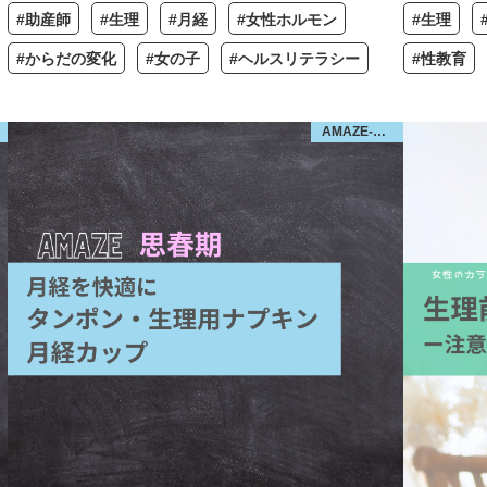
#助産師
#生理
#月経
#女性ホルモン
#生理
#からだの変化
#女の子
#ヘルスリテラシー
#性教育
AMAZE-思春期