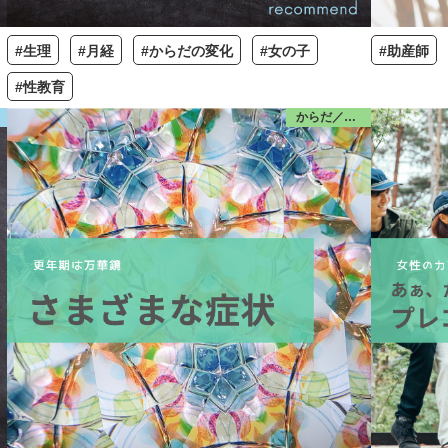
#生理
#月経
#からだの変化
#女の子
#助産師
#性教育
からだ／更年期