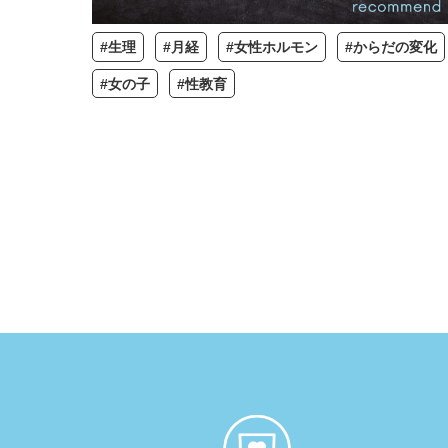
#生理
#月経
#女性ホルモン
#からだの変化
#女の子
#性教育