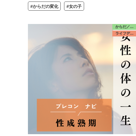
#からだの変化
#女の子
からだ／みんな
ライフデザイン／若者