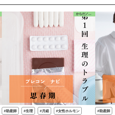
からだ／思春期
#助産師
#生理
#月経
#女性ホルモン
#助産師