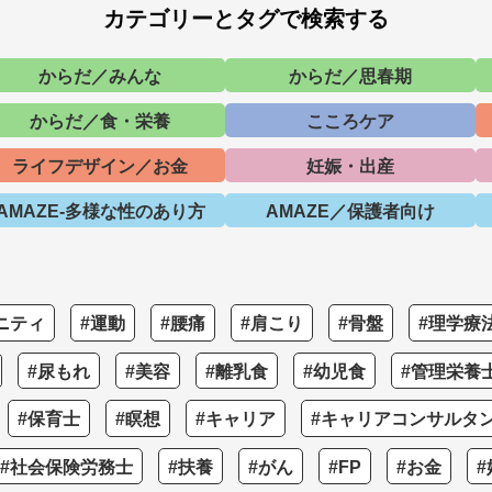
カテゴリーとタグで検索する
からだ／みんな
からだ／思春期
からだ／食・栄養
こころケア
ライフデザイン／お金
妊娠・出産
AMAZE-多様な性のあり方
AMAZE／保護者向け
ニティ
#運動
#腰痛
#肩こり
#骨盤
#理学療
#尿もれ
#美容
#離乳食
#幼児食
#管理栄養
#保育士
#瞑想
#キャリア
#キャリアコンサルタ
#社会保険労務士
#扶養
#がん
#FP
#お金
#