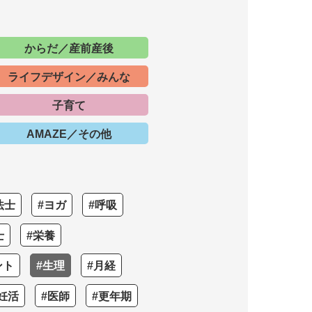
からだ／産前産後
ライフデザイン／みんな
子育て
AMAZE／その他
法士
#ヨガ
#呼吸
士
#栄養
ント
#生理
#月経
妊活
#医師
#更年期