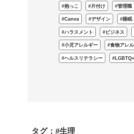
#抱っこ
#片付け
#管理職
#Canva
#デザイン
#睡眠
#ハラスメント
#ビジネス
#小児アレルギー
#食物アレ
#ヘルスリテラシー
#LGBTQ
タグ：#生理