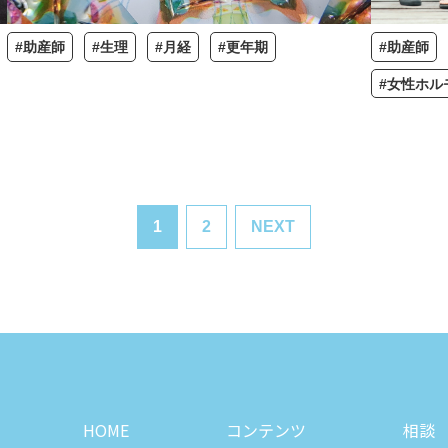
#助産師
#生理
#月経
#更年期
#助産師
#女性ホル
1
2
NEXT
HOME
コンテンツ
相談