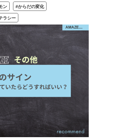
モン
#からだの変化
テラシー
AMAZE／その他