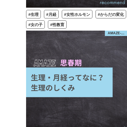
#生理
#月経
#女性ホルモン
#からだの変化
#女の子
#性教育
AMAZE-思春期