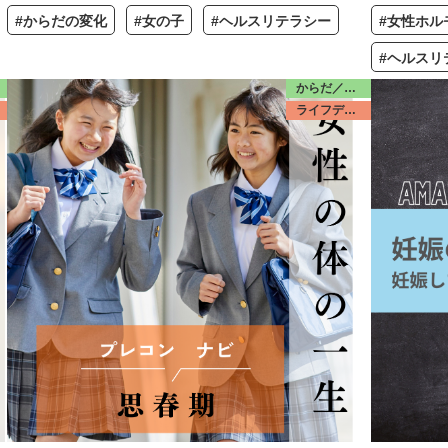
#からだの変化
#女の子
#ヘルスリテラシー
#女性ホル
#ヘルスリ
からだ／思春期
ライフデザイン／みんな