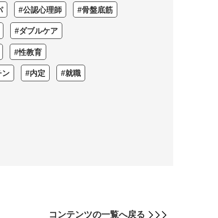
パ
#公認心理師
#骨盤底筋
#ダブルケア
#性教育
チン
#内定
#就職
コンテンツの
一覧へ戻る