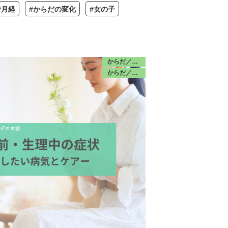
#月経
#からだの変化
#女の子
からだ／みんな
からだ／思春期