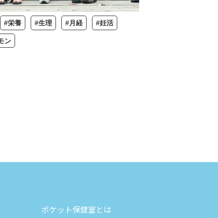
#栄養
#生理
#月経
#妊活
モン
ポケット保健室とは