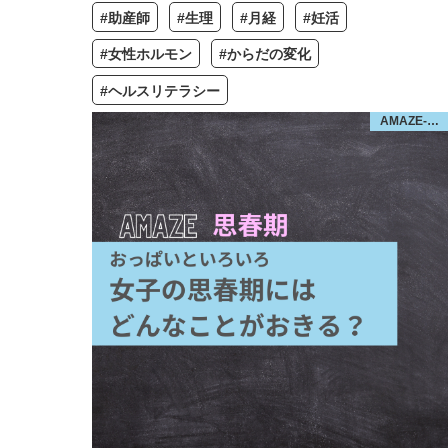
#助産師
#生理
#月経
#妊活
#女性ホルモン
#からだの変化
#ヘルスリテラシー
AMAZE-思春期