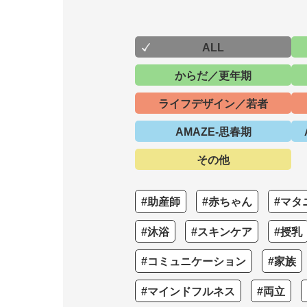
ALL
からだ／更年期
ライフデザイン／若者
AMAZE-思春期
その他
#助産師
#赤ちゃん
#マタ
#沐浴
#スキンケア
#授乳
#コミュニケーション
#家族
#マインドフルネス
#両立