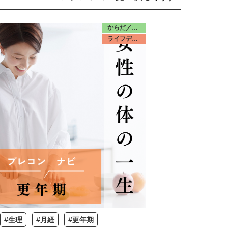
からだ／更年期
ライフデザイン／みんな
#生理
#月経
#更年期