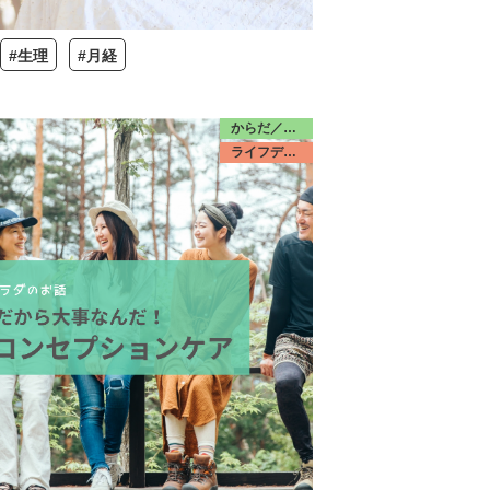
#生理
#月経
からだ／思春期
ライフデザイン／若者