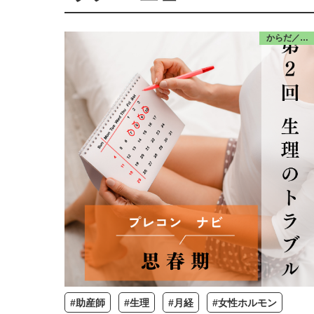
からだ／思春期
#助産師
#生理
#月経
#女性ホルモン