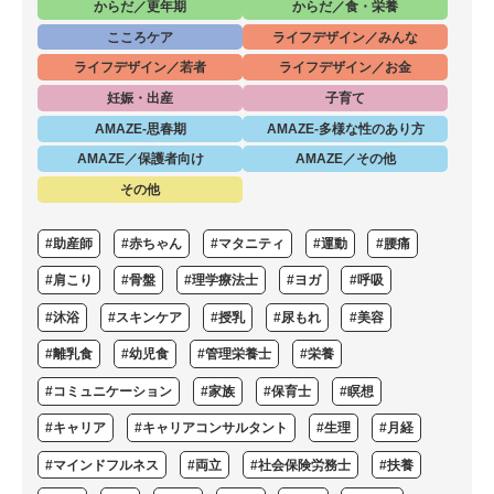
からだ／更年期
からだ／食・栄養
こころケア
ライフデザイン／みんな
ライフデザイン／若者
ライフデザイン／お金
妊娠・出産
子育て
AMAZE-思春期
AMAZE-多様な性のあり方
AMAZE／保護者向け
AMAZE／その他
その他
#助産師
#赤ちゃん
#マタニティ
#運動
#腰痛
#肩こり
#骨盤
#理学療法士
#ヨガ
#呼吸
#沐浴
#スキンケア
#授乳
#尿もれ
#美容
#離乳食
#幼児食
#管理栄養士
#栄養
#コミュニケーション
#家族
#保育士
#瞑想
#キャリア
#キャリアコンサルタント
#生理
#月経
#マインドフルネス
#両立
#社会保険労務士
#扶養