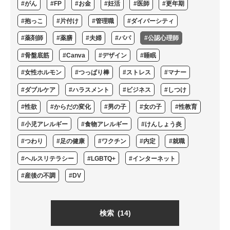
#がん
#FP
#お金
#妊活
#医師
#更年期
#抱っこ
#片付け
#管理職
#ダイバーシティ
#薬剤師
#薬膳
#夫婦
#パパ
#公認心理師
#骨盤底筋
#Canva
#デザイン
#睡眠
#女性ホルモン
#つっぱり棒
#ストレス
#マナー
#ダブルケア
#ハラスメント
#ビジネス
#しつけ
#性欲
#からだの変化
#男の子
#女の子
#性教育
#小児アレルギー
#食物アレルギー
#けんしょう炎
#つわり
#足の健康
#ワクチン
#内定
#就職
#ヘルスリテラシー
#LGBTQ+
#インターネット
#産後の不調
#DV
検索
(14)