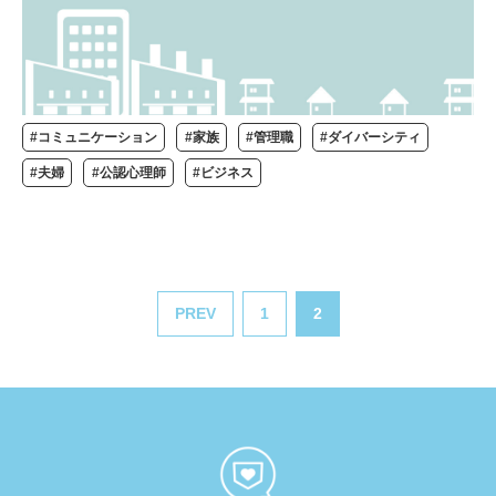
#コミュニケーション
#家族
#管理職
#ダイバーシティ
#夫婦
#公認心理師
#ビジネス
PREV
1
2