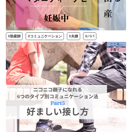
#助産師
#コミュニケーション
#夫婦
#パパ
こころケア
子育て