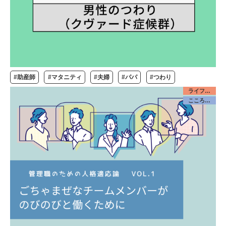
#助産師
#マタニティ
#夫婦
#パパ
#つわり
ライフデザイン／みんな
こころケア