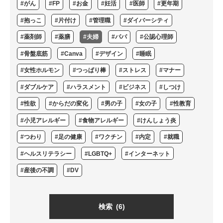
#がん
#FP
#お金
#妊活
#医師
#更年期
#抱っこ
#片付け
#管理職
#ダイバーシティ
#薬剤師
#薬膳
#夫婦
#パパ
#公認心理師
#骨盤底筋
#Canva
#デザイン
#睡眠
#女性ホルモン
#つっぱり棒
#ストレス
#マナー
#ダブルケア
#ハラスメント
#ビジネス
#しつけ
#性欲
#からだの変化
#男の子
#女の子
#性教育
#小児アレルギー
#食物アレルギー
#けんしょう炎
#つわり
#足の健康
#ワクチン
#内定
#就職
#ヘルスリテラシー
#LGBTQ+
#インターネット
#産後の不調
#DV
検索
(6)