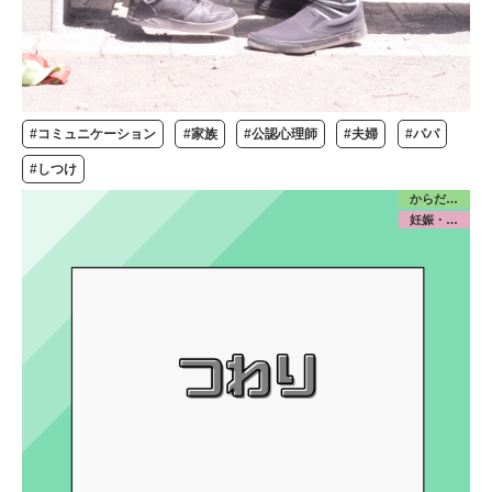
#コミュニケーション
#家族
#公認心理師
#夫婦
#パパ
#しつけ
からだ／産前産後
妊娠・出産