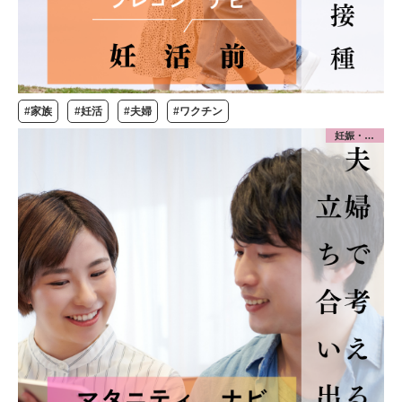
#家族
#妊活
#夫婦
#ワクチン
妊娠・出産