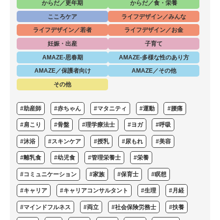
からだ／更年期
からだ／食・栄養
こころケア
ライフデザイン／みんな
ライフデザイン／若者
ライフデザイン／お金
妊娠・出産
子育て
AMAZE-思春期
AMAZE-多様な性のあり方
AMAZE／保護者向け
AMAZE／その他
その他
#助産師
#赤ちゃん
#マタニティ
#運動
#腰痛
#肩こり
#骨盤
#理学療法士
#ヨガ
#呼吸
#沐浴
#スキンケア
#授乳
#尿もれ
#美容
#離乳食
#幼児食
#管理栄養士
#栄養
#コミュニケーション
#家族
#保育士
#瞑想
#キャリア
#キャリアコンサルタント
#生理
#月経
#マインドフルネス
#両立
#社会保険労務士
#扶養