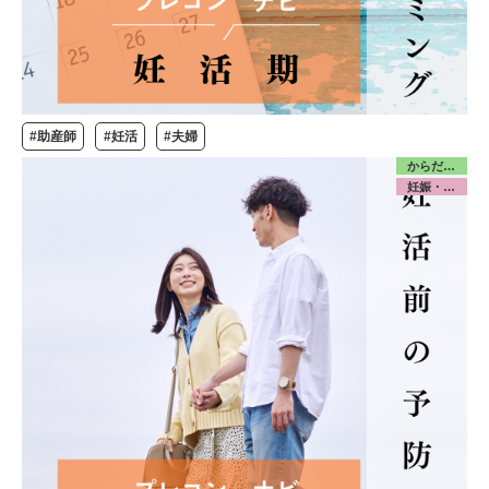
#助産師
#妊活
#夫婦
からだ／みんな
妊娠・出産