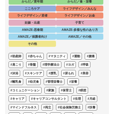
からだ／更年期
からだ／食・栄養
こころケア
ライフデザイン／みんな
ライフデザイン／若者
ライフデザイン／お金
妊娠・出産
子育て
AMAZE-思春期
AMAZE-多様な性のあり方
AMAZE／保護者向け
AMAZE／その他
その他
#助産師
#赤ちゃん
#マタニティ
#運動
#腰痛
#肩こり
#骨盤
#理学療法士
#ヨガ
#呼吸
#沐浴
#スキンケア
#授乳
#尿もれ
#美容
#離乳食
#幼児食
#管理栄養士
#栄養
#コミュニケーション
#家族
#保育士
#瞑想
#キャリア
#キャリアコンサルタント
#生理
#月経
#マインドフルネス
#両立
#社会保険労務士
#扶養