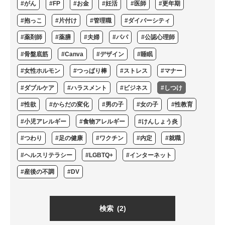
#がん
#FP
#お金
#妊活
#医師
#更年期
#抱っこ
#片付け
#管理職
#ダイバーシティ
#薬剤師
#薬膳
#夫婦
#パパ
#公認心理師
#骨盤底筋
#Canva
#デザイン
#睡眠
#女性ホルモン
#つっぱり棒
#ストレス
#マナー
#ダブルケア
#ハラスメント
#ビジネス
#しつけ
#性欲
#からだの変化
#男の子
#女の子
#性教育
#小児アレルギー
#食物アレルギー
#けんしょう炎
#つわり
#足の健康
#ワクチン
#内定
#就職
#ヘルスリテラシー
#LGBTQ+
#インターネット
#産後の不調
#DV
検索
(2)