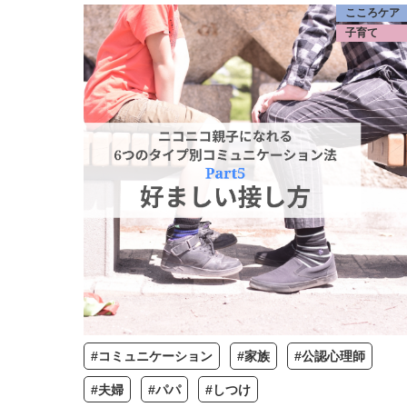
こころケア
子育て
#コミュニケーション
#家族
#公認心理師
#夫婦
#パパ
#しつけ