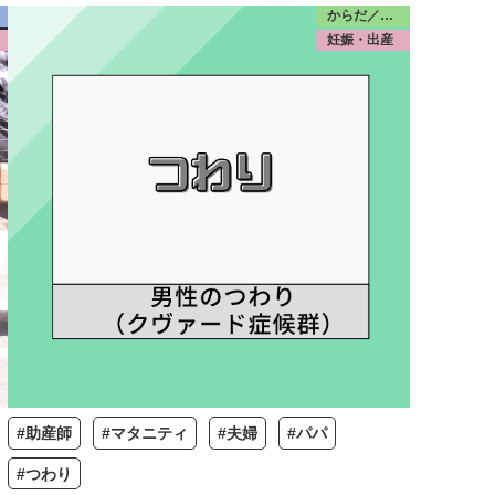
からだ／産前産後
妊娠・出産
#助産師
#マタニティ
#夫婦
#パパ
#つわり