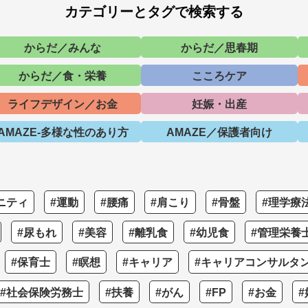
カテゴリーとタグで検索する
からだ／みんな
からだ／思春期
からだ／食・栄養
こころケア
ライフデザイン／お金
妊娠・出産
AMAZE-多様な性のあり方
AMAZE／保護者向け
ニティ
#運動
#腰痛
#肩こり
#骨盤
#理学療
#尿もれ
#美容
#離乳食
#幼児食
#管理栄養
#保育士
#瞑想
#キャリア
#キャリアコンサルタ
#社会保険労務士
#扶養
#がん
#FP
#お金
#