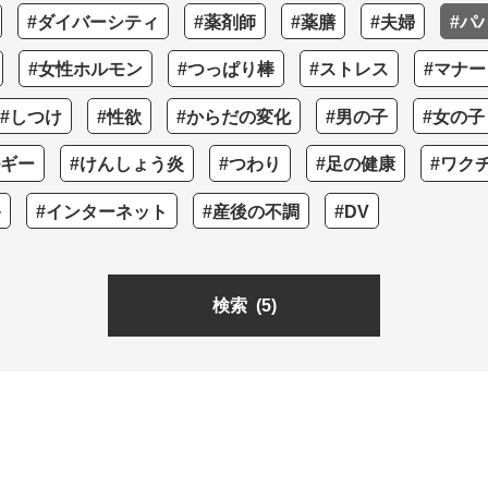
#ダイバーシティ
#薬剤師
#薬膳
#夫婦
#パ
#女性ホルモン
#つっぱり棒
#ストレス
#マナー
#しつけ
#性欲
#からだの変化
#男の子
#女の子
ルギー
#けんしょう炎
#つわり
#足の健康
#ワク
+
#インターネット
#産後の不調
#DV
検索
(5)