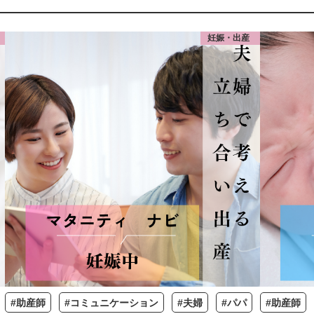
妊娠・出産
#助産師
#コミュニケーション
#夫婦
#パパ
#助産師