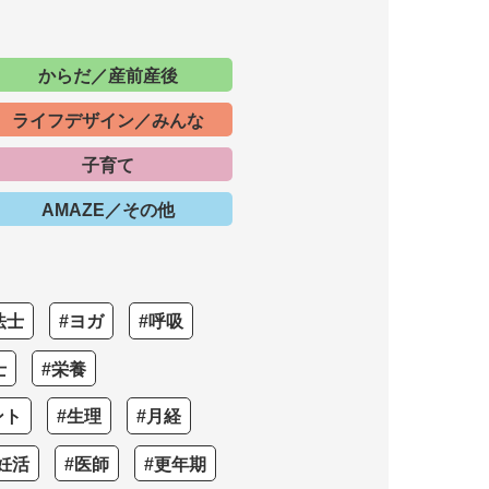
からだ／産前産後
ライフデザイン／みんな
子育て
AMAZE／その他
法士
#ヨガ
#呼吸
士
#栄養
ント
#生理
#月経
妊活
#医師
#更年期