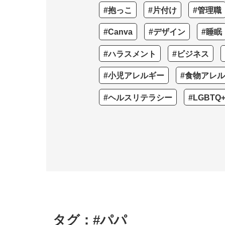
#抱っこ
#片付け
#管理職
#Canva
#デザイン
#睡眠
#ハラスメント
#ビジネス
#小児アレルギー
#食物アレ
#ヘルスリテラシー
#LGBTQ
タグ：#パパ