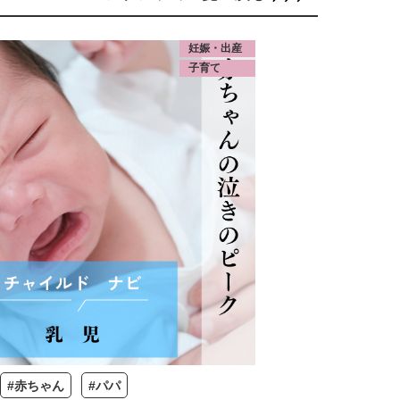
妊娠・出産
子育て
#赤ちゃん
#パパ