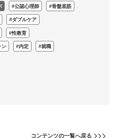
パ
#公認心理師
#骨盤底筋
#ダブルケア
#性教育
チン
#内定
#就職
コンテンツの
一覧へ戻る