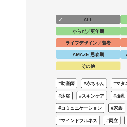
ALL
からだ／更年期
ライフデザイン／若者
AMAZE-思春期
その他
#助産師
#赤ちゃん
#マタ
#沐浴
#スキンケア
#授乳
#コミュニケーション
#家族
#マインドフルネス
#両立