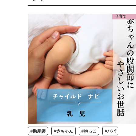
子育て
#助産師
#赤ちゃん
#抱っこ
#パパ