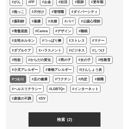
#がん
#FP
#お金
#妊活
#医師
#更年期
#抱っこ
#片付け
#管理職
#ダイバーシティ
#薬剤師
#薬膳
#夫婦
#パパ
#公認心理師
#骨盤底筋
#Canva
#デザイン
#睡眠
#女性ホルモン
#つっぱり棒
#ストレス
#マナー
#ダブルケア
#ハラスメント
#ビジネス
#しつけ
#性欲
#からだの変化
#男の子
#女の子
#性教育
#小児アレルギー
#食物アレルギー
#けんしょう炎
#つわり
#足の健康
#ワクチン
#内定
#就職
#ヘルスリテラシー
#LGBTQ+
#インターネット
#産後の不調
#DV
検索
(2)