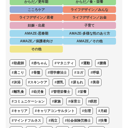
からだ／更年期
からだ／食・栄養
こころケア
ライフデザイン／みんな
ライフデザイン／若者
ライフデザイン／お金
妊娠・出産
子育て
AMAZE-思春期
AMAZE-多様な性のあり方
AMAZE／保護者向け
AMAZE／その他
その他
#助産師
#赤ちゃん
#マタニティ
#運動
#腰痛
#肩こり
#骨盤
#理学療法士
#ヨガ
#呼吸
#沐浴
#スキンケア
#授乳
#尿もれ
#美容
#離乳食
#幼児食
#管理栄養士
#栄養
#コミュニケーション
#家族
#保育士
#瞑想
#キャリア
#キャリアコンサルタント
#生理
#月経
#マインドフルネス
#両立
#社会保険労務士
#扶養