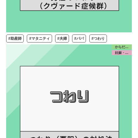
#助産師
#マタニティ
#夫婦
#パパ
#つわり
からだ／産前産後
妊娠・出産