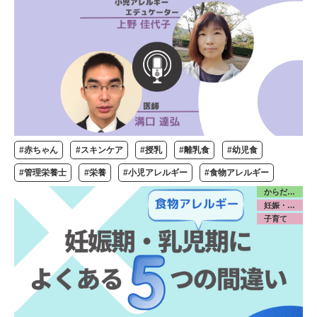
#赤ちゃん
#スキンケア
#授乳
#離乳食
#幼児食
#管理栄養士
#栄養
#小児アレルギー
#食物アレルギー
からだ／食・栄養
妊娠・出産
子育て