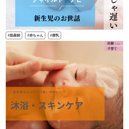
#助産師
#赤ちゃん
#授乳
妊娠・出産
子育て