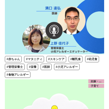
#赤ちゃん
#マタニティ
#スキンケア
#離乳食
#幼児食
#管理栄養士
#栄養
#医師
#小児アレルギー
#食物アレルギー
妊娠・出産
子育て