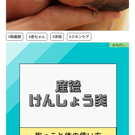
#助産師
#赤ちゃん
#沐浴
#スキンケア
からだ／産前産後