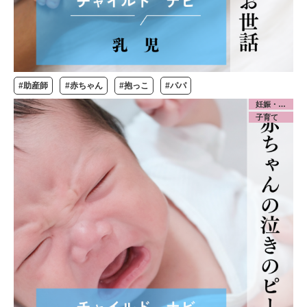
#助産師
#赤ちゃん
#抱っこ
#パパ
妊娠・出産
子育て