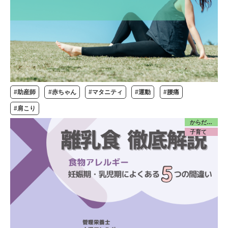
#助産師
#赤ちゃん
#マタニティ
#運動
#腰痛
#肩こり
からだ／食・栄養
子育て