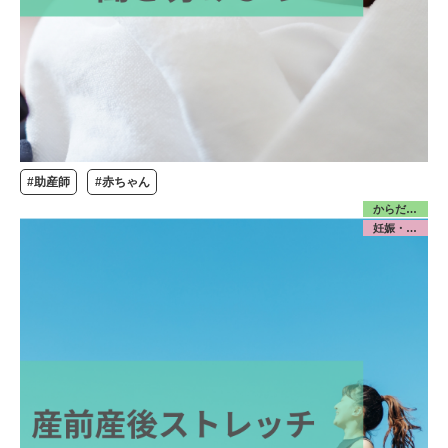
#助産師
#赤ちゃん
からだ／産前産後
妊娠・出産