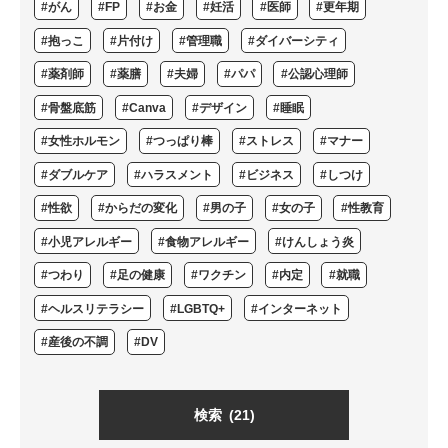
#がん
#FP
#お金
#妊活
#医師
#更年期
#抱っこ
#片付け
#管理職
#ダイバーシティ
#薬剤師
#薬膳
#夫婦
#パパ
#公認心理師
#骨盤底筋
#Canva
#デザイン
#睡眠
#女性ホルモン
#つっぱり棒
#ストレス
#マナー
#ダブルケア
#ハラスメント
#ビジネス
#しつけ
#性欲
#からだの変化
#男の子
#女の子
#性教育
#小児アレルギー
#食物アレルギー
#けんしょう炎
#つわり
#足の健康
#ワクチン
#内定
#就職
#ヘルスリテラシー
#LGBTQ+
#インターネット
#産後の不調
#DV
検索
(21)