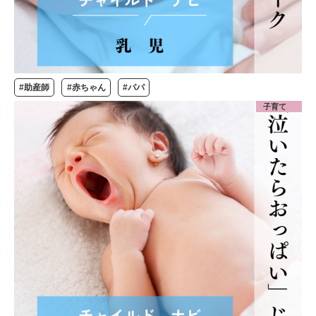
#助産師
#赤ちゃん
#パパ
子育て