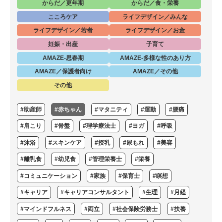
からだ／更年期
からだ／食・栄養
こころケア
ライフデザイン／みんな
ライフデザイン／若者
ライフデザイン／お金
妊娠・出産
子育て
AMAZE-思春期
AMAZE-多様な性のあり方
AMAZE／保護者向け
AMAZE／その他
その他
#助産師
#赤ちゃん
#マタニティ
#運動
#腰痛
#肩こり
#骨盤
#理学療法士
#ヨガ
#呼吸
#沐浴
#スキンケア
#授乳
#尿もれ
#美容
#離乳食
#幼児食
#管理栄養士
#栄養
#コミュニケーション
#家族
#保育士
#瞑想
#キャリア
#キャリアコンサルタント
#生理
#月経
#マインドフルネス
#両立
#社会保険労務士
#扶養