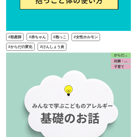
#助産師
#赤ちゃん
#抱っこ
#女性ホルモン
#からだの変化
#けんしょう炎
からだ／食・栄養
妊娠・出産
子育て