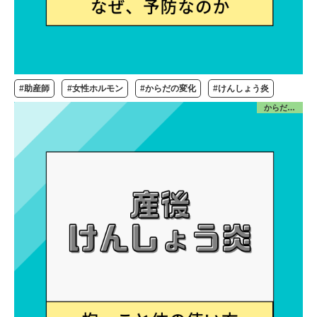
#助産師
#女性ホルモン
#からだの変化
#けんしょう炎
からだ／産前産後