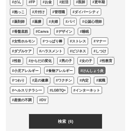
#がん
#FP
#お金
#妊活
#医師
#更年期
#抱っこ
#片付け
#管理職
#ダイバーシティ
#薬剤師
#薬膳
#夫婦
#パパ
#公認心理師
#骨盤底筋
#Canva
#デザイン
#睡眠
#女性ホルモン
#つっぱり棒
#ストレス
#マナー
#ダブルケア
#ハラスメント
#ビジネス
#しつけ
#性欲
#からだの変化
#男の子
#女の子
#性教育
#小児アレルギー
#食物アレルギー
#けんしょう炎
#つわり
#足の健康
#ワクチン
#内定
#就職
#ヘルスリテラシー
#LGBTQ+
#インターネット
#産後の不調
#DV
検索
(6)