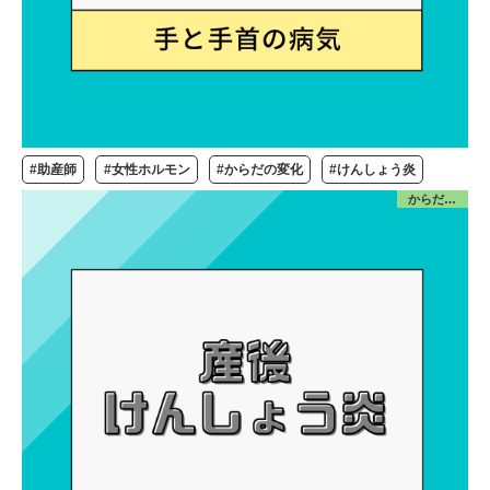
#助産師
#女性ホルモン
#からだの変化
#けんしょう炎
からだ／産前産後