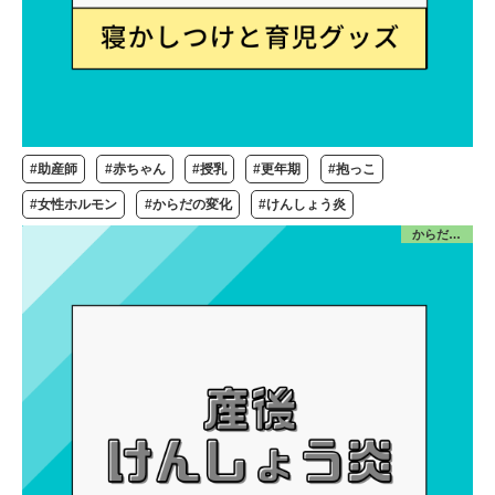
#助産師
#赤ちゃん
#授乳
#更年期
#抱っこ
#女性ホルモン
#からだの変化
#けんしょう炎
からだ／産前産後