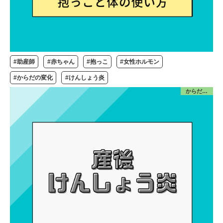
#助産師
#赤ちゃん
#抱っこ
#女性ホルモン
#からだの変化
#けんしょう炎
からだ／産前産後