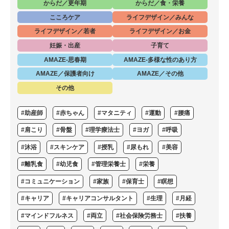
からだ／更年期
からだ／食・栄養
こころケア
ライフデザイン／みんな
ライフデザイン／若者
ライフデザイン／お金
妊娠・出産
子育て
AMAZE-思春期
AMAZE-多様な性のあり方
AMAZE／保護者向け
AMAZE／その他
その他
#助産師
#赤ちゃん
#マタニティ
#運動
#腰痛
#肩こり
#骨盤
#理学療法士
#ヨガ
#呼吸
#沐浴
#スキンケア
#授乳
#尿もれ
#美容
#離乳食
#幼児食
#管理栄養士
#栄養
#コミュニケーション
#家族
#保育士
#瞑想
#キャリア
#キャリアコンサルタント
#生理
#月経
#マインドフルネス
#両立
#社会保険労務士
#扶養