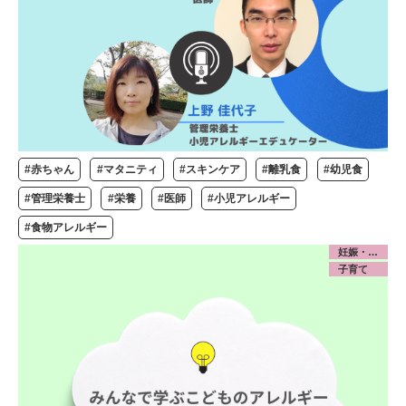
#赤ちゃん
#マタニティ
#スキンケア
#離乳食
#幼児食
#管理栄養士
#栄養
#医師
#小児アレルギー
#食物アレルギー
妊娠・出産
子育て