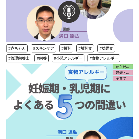
#赤ちゃん
#スキンケア
#授乳
#離乳食
#幼児食
#管理栄養士
#栄養
#小児アレルギー
#食物アレルギー
からだ／食・栄養
妊娠・出産
子育て