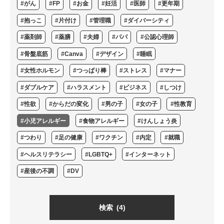
#がん
#FP
#お金
#妊活
#医師
#更年期
#抱っこ
#片付け
#管理職
#ダイバーシティ
#薬剤師
#薬膳
#夫婦
#パパ
#公認心理師
#骨盤底筋
#Canva
#デザイン
#睡眠
#女性ホルモン
#つっぱり棒
#ストレス
#マナー
#ダブルケア
#ハラスメント
#ビジネス
#しつけ
#性欲
#からだの変化
#男の子
#女の子
#性教育
#小児アレルギー
#食物アレルギー
#けんしょう炎
#つわり
#足の健康
#ワクチン
#内定
#就職
#ヘルスリテラシー
#LGBTQ+
#インターネット
#産後の不調
#DV
検索
(4)