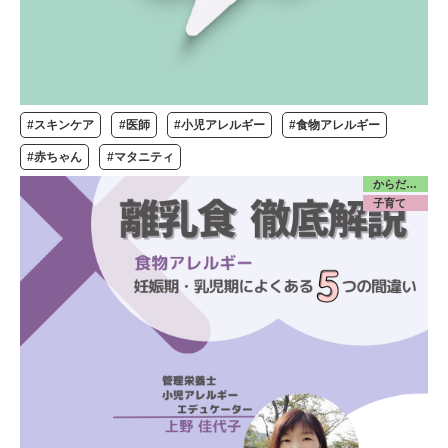
#スキンケア
#医師
#小児アレルギー
#食物アレルギー
#赤ちゃん
#マタニティ
からだ／食・栄養
子育て