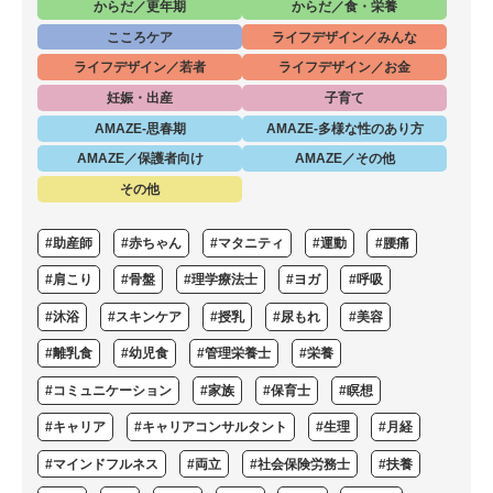
からだ／更年期
からだ／食・栄養
こころケア
ライフデザイン／みんな
ライフデザイン／若者
ライフデザイン／お金
妊娠・出産
子育て
AMAZE-思春期
AMAZE-多様な性のあり方
AMAZE／保護者向け
AMAZE／その他
その他
#助産師
#赤ちゃん
#マタニティ
#運動
#腰痛
#肩こり
#骨盤
#理学療法士
#ヨガ
#呼吸
#沐浴
#スキンケア
#授乳
#尿もれ
#美容
#離乳食
#幼児食
#管理栄養士
#栄養
#コミュニケーション
#家族
#保育士
#瞑想
#キャリア
#キャリアコンサルタント
#生理
#月経
#マインドフルネス
#両立
#社会保険労務士
#扶養