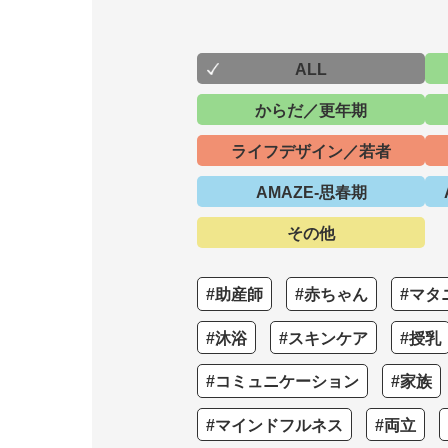
ALL
からだ／更年期
ライフデザイン／若者
AMAZE-思春期
その他
#助産師
#赤ちゃん
#マタ
#沐浴
#スキンケア
#授乳
#コミュニケーション
#家族
#マインドフルネス
#両立