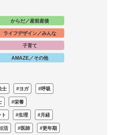
からだ／産前産後
ライフデザイン／みんな
子育て
AMAZE／その他
法士
#ヨガ
#呼吸
士
#栄養
ント
#生理
#月経
妊活
#医師
#更年期