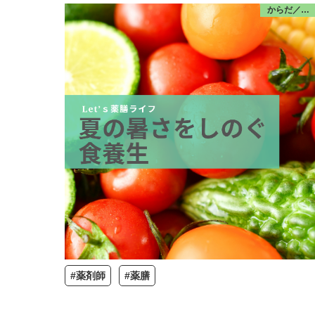
からだ／食・栄養
#薬剤師
#薬膳