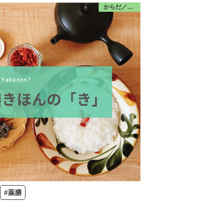
からだ／食・栄養
#薬膳