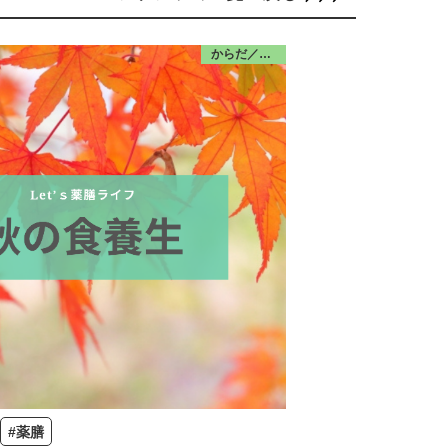
からだ／食・栄養
#薬膳