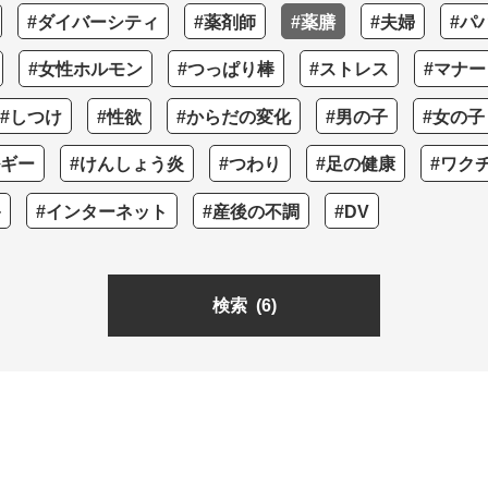
#ダイバーシティ
#薬剤師
#薬膳
#夫婦
#パ
#女性ホルモン
#つっぱり棒
#ストレス
#マナー
#しつけ
#性欲
#からだの変化
#男の子
#女の子
ルギー
#けんしょう炎
#つわり
#足の健康
#ワク
+
#インターネット
#産後の不調
#DV
検索
(6)