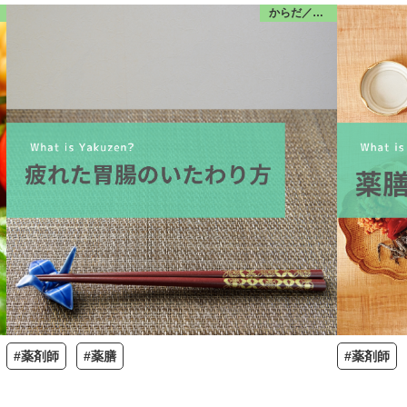
からだ／みんな
#薬剤師
#薬膳
#薬剤師