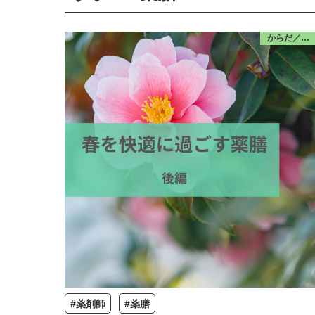
からだ／食・栄養
#薬剤師
#薬膳