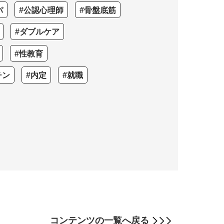
パ
#公認心理師
#骨盤底筋
#ダブルケア
#性教育
チン
#内定
#就職
コンテンツの
一覧へ戻る