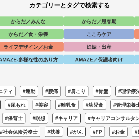
カテゴリーとタグで検索する
からだ／みんな
からだ／思春期
からだ／食・栄養
こころケア
ライフデザイン／お金
妊娠・出産
AMAZE-多様な性のあり方
AMAZE／保護者向け
ニティ
#運動
#腰痛
#肩こり
#骨盤
#理学療
#尿もれ
#美容
#離乳食
#幼児食
#管理栄養
#保育士
#瞑想
#キャリア
#キャリアコンサルタ
#社会保険労務士
#扶養
#がん
#FP
#お金
#