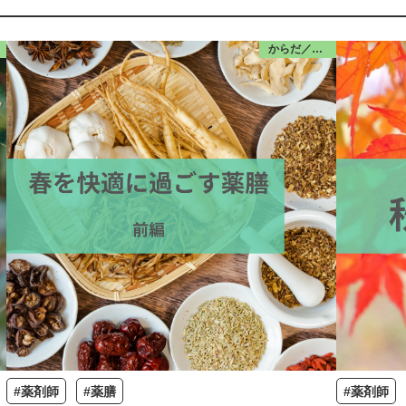
からだ／食・栄養
#薬剤師
#薬膳
#薬剤師