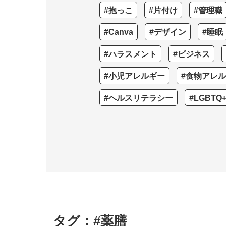
#抱っこ
#片付け
#管理職
#Canva
#デザイン
#睡眠
#ハラスメント
#ビジネス
#小児アレルギー
#食物アレ
#ヘルスリテラシー
#LGBTQ
タグ：#薬膳