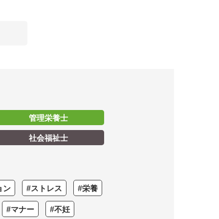
管理栄養士
社会福祉士
ョン
#ストレス
#栄養
#マナー
#不妊