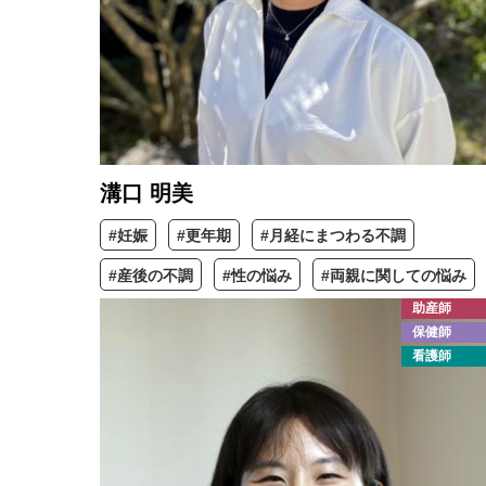
溝口 明美
#妊娠
#更年期
#月経にまつわる不調
#産後の不調
#性の悩み
#両親に関しての悩み
助産師
保健師
看護師