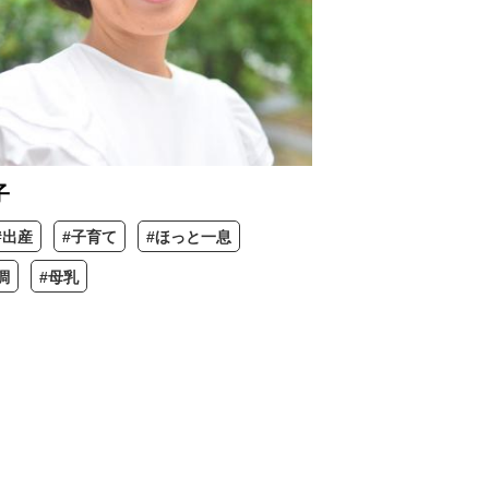
子
#出産
#子育て
#ほっと一息
調
#母乳