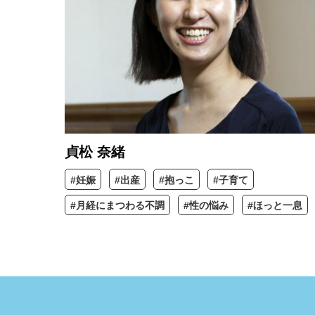
貞松 奈緒
#妊娠
#出産
#抱っこ
#子育て
#月経にまつわる不調
#性の悩み
#ほっと一息