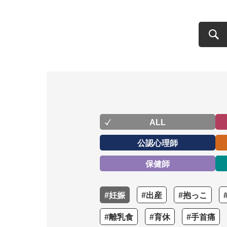
ALL
公認心理師
保健師
#妊娠
#出産
#抱っこ
#離乳食
#育休
#手首痛