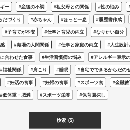
ルギー
#産後の不調
#祖父母との関係
#性の悩み
らだづくり
#赤ちゃん
#ほっと一息
#履歴書作成
#子育てが不安
#仕事と育児の両立
#なりたい自分
つ感
#職場の人間関係
#仕事と家庭の両立
#人生設計
齢に合わせた食事
#生活習慣病の悩み
#アレルギー表示
#福祉関係
#肩こり
#睡眠
#自宅でできるからだの
#妊活の食事
#妊婦の食事
#スポーツ食
#金融教
#低体重・肥満
#スポーツ栄養
#保育園探し
検索
(5)