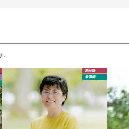
す。
助産師
看護師