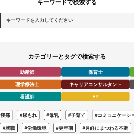
キーワードで検索する
カテゴリーとタグで検索する
助産師
保育士
理学療法士
キャリアコンサルタント
看護師
FP
#腰痛
#尿もれ
#母乳
#子育て
#コミュニケーシ
#就職
#労働環境
#更年期
#月経にまつわる不調