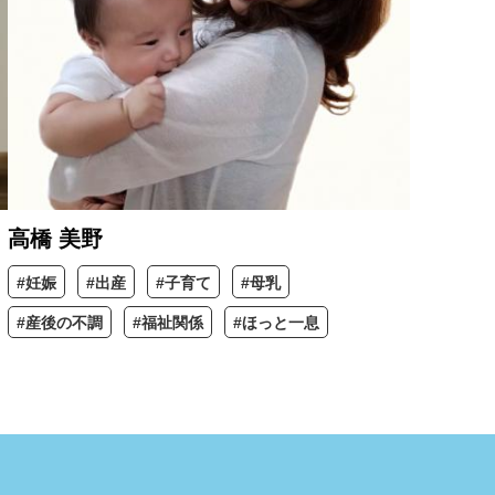
高橋 美野
#妊娠
#出産
#子育て
#母乳
#産後の不調
#福祉関係
#ほっと一息