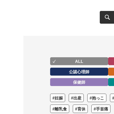
ALL
公認心理師
保健師
#妊娠
#出産
#抱っこ
#離乳食
#育休
#手首痛