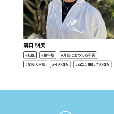
溝口 明美
#妊娠
#更年期
#月経にまつわる不調
#産後の不調
#性の悩み
#両親に関しての悩み