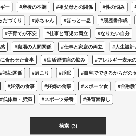
ルギー
#産後の不調
#祖父母との関係
#性の悩み
らだづくり
#赤ちゃん
#ほっと一息
#履歴書作成
#子育てが不安
#仕事と育児の両立
#なりたい自分
つ感
#職場の人間関係
#仕事と家庭の両立
#人生設計
齢に合わせた食事
#生活習慣病の悩み
#アレルギー表示
#福祉関係
#肩こり
#睡眠
#自宅でできるからだの
#妊活の食事
#妊婦の食事
#スポーツ食
#金融教
#低体重・肥満
#スポーツ栄養
#保育園探し
検索
(3)