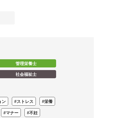
管理栄養士
社会福祉士
ョン
#ストレス
#栄養
#マナー
#不妊