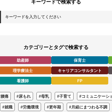
キーワードで検索する
カテゴリーとタグで検索する
助産師
保育士
理学療法士
キャリアコンサルタント
看護師
FP
#腰痛
#尿もれ
#母乳
#子育て
#コミュニケーシ
#就職
#労働環境
#更年期
#月経にまつわる不調