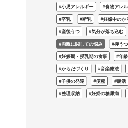
#小児アレルギー
#食物アレ
#卒乳
#断乳
#妊娠中のか
#産後うつ
#気分が落ち込む
#両親に関しての悩み
#抑う
#妊娠期・授乳期の食事
#年
#からだづくり
#音楽療法
#子供の発達
#便秘
#腸活
#整理収納
#妊婦の糖尿病