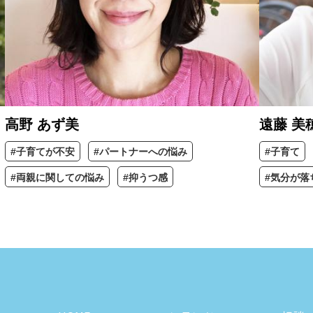
高野 あず美
遠藤 美
#子育てが不安
#パートナーへの悩み
#子育て
#両親に関しての悩み
#抑うつ感
#気分が落