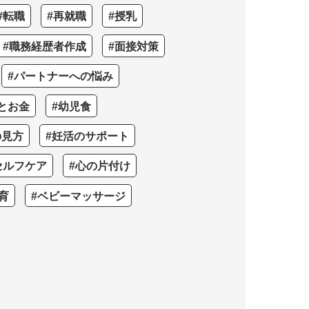
#転職
#再就職
#授乳
#職務経歴者作成
#面接対策
#パートナーへの悩み
とお金
#幼児食
の見方
#妊活のサポート
セルフケア
#心の片付け
育
#ベビーマッサージ