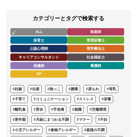
カテゴリーとタグで検索する
ALL
助産師
保育士
管理栄養士
公認心理師
理学療法士
キャリアコンサルタント
社会福祉士
保健師
看護師
FP
#妊娠
#出産
#抱っこ
#腰痛
#尿もれ
#母乳
#子育て
#コミュニケーション
#ストレス
#栄養
#離乳食
#育休
#手首痛
#就職
#労働環境
#更年期
#月経にまつわる不調
#マナー
#不妊
#小児アレルギー
#食物アレルギー
#産後の不調