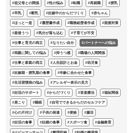
#祖父母との関係
#性の悩み
#転職
#再就職
#授乳
#卒乳
#断乳
#妊娠中のからだづくり
#赤ちゃん
#ほっと一息
#履歴書作成
#職務経歴者作成
#面接対策
#産後うつ
#気分が落ち込む
#子育てが不安
#仕事と育児の両立
#なりたい自分
#パートナーへの悩み
#両親に関しての悩み
#抑うつ感
#職場の人間関係
#仕事と家庭の両立
#人生設計とお金
#幼児食
#妊娠期・授乳期の食事
#年齢に合わせた食事
#生活習慣病の悩み
#アレルギー表示の見方
#妊活のサポート
#からだづくり
#音楽療法
#福祉関係
#肩こり
#睡眠
#自宅でできるからだのセルフケア
#心の片付け
#子供の発達
#便秘
#腸活
#妊活の食事
#妊婦の食事
#スポーツ食
#金融教育
#ベビーマッサージ
#整理収納
#妊婦の糖尿病