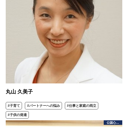
丸山 久美子
#子育て
#パートナーへの悩み
#仕事と家庭の両立
#子供の発達
公認心理師