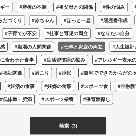
ルギー
#産後の不調
#祖父母との関係
#性の悩み
らだづくり
#赤ちゃん
#ほっと一息
#履歴書作成
#子育てが不安
#仕事と育児の両立
#なりたい自分
つ感
#職場の人間関係
#仕事と家庭の両立
#人生設計
齢に合わせた食事
#生活習慣病の悩み
#アレルギー表示
#福祉関係
#肩こり
#睡眠
#自宅でできるからだの
#妊活の食事
#妊婦の食事
#スポーツ食
#金融教
#低体重・肥満
#スポーツ栄養
#保育園探し
検索
(3)