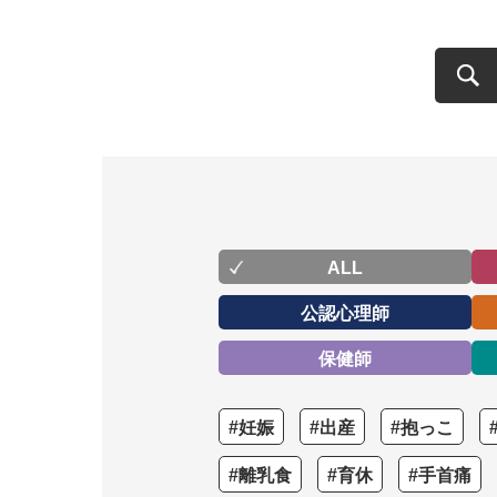
ALL
公認心理師
保健師
#妊娠
#出産
#抱っこ
#離乳食
#育休
#手首痛