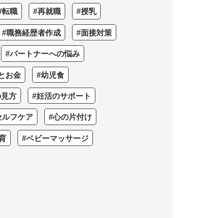
#転職
#再就職
#授乳
#職務経歴者作成
#面接対策
#パートナーへの悩み
とお金
#幼児食
の見方
#妊活のサポート
セルフケア
#心の片付け
育
#ベビーマッサージ