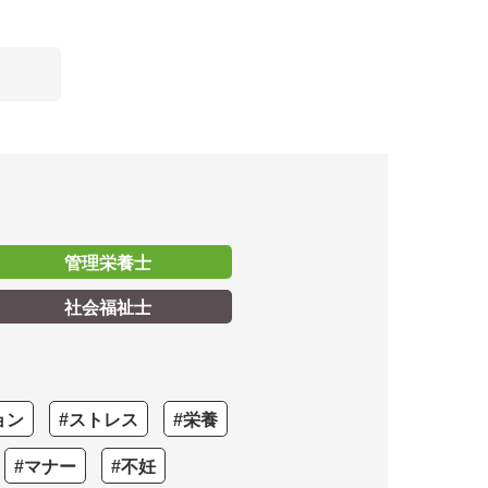
管理栄養士
社会福祉士
ョン
#ストレス
#栄養
#マナー
#不妊