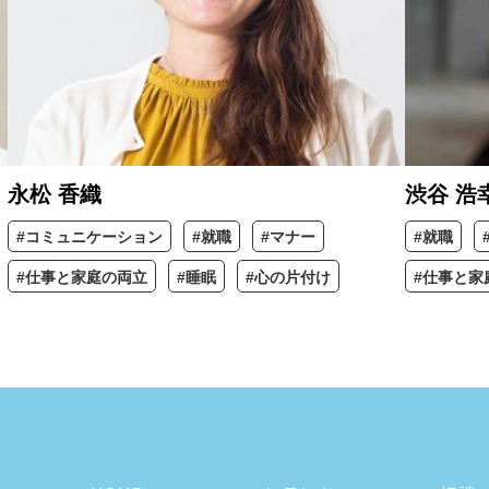
永松 香織
渋谷 浩
#コミュニケーション
#就職
#マナー
#就職
#仕事と家庭の両立
#睡眠
#心の片付け
#仕事と家