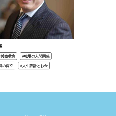
幸
#労働環境
#職場の人間関係
庭の両立
#人生設計とお金