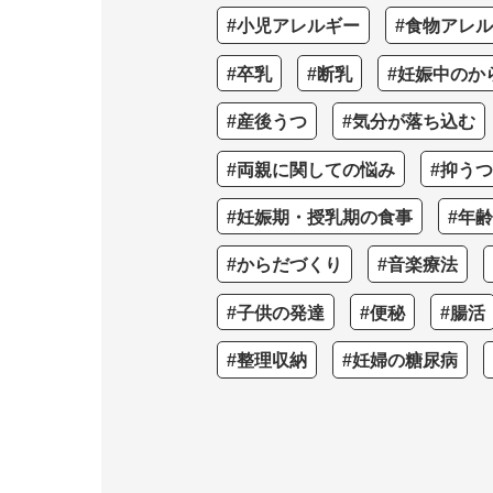
#小児アレルギー
#食物アレ
#卒乳
#断乳
#妊娠中のか
#産後うつ
#気分が落ち込む
#両親に関しての悩み
#抑う
#妊娠期・授乳期の食事
#年
#からだづくり
#音楽療法
#子供の発達
#便秘
#腸活
#整理収納
#妊婦の糖尿病