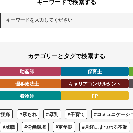
キーワードで検索する
カテゴリーとタグで検索する
助産師
保育士
理学療法士
キャリアコンサルタント
看護師
FP
#腰痛
#尿もれ
#母乳
#子育て
#コミュニケーシ
#就職
#労働環境
#更年期
#月経にまつわる不調