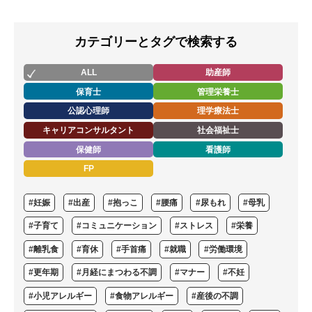
カテゴリーとタグで検索する
ALL
助産師
保育士
管理栄養士
公認心理師
理学療法士
キャリアコンサルタント
社会福祉士
保健師
看護師
FP
#妊娠
#出産
#抱っこ
#腰痛
#尿もれ
#母乳
#子育て
#コミュニケーション
#ストレス
#栄養
#離乳食
#育休
#手首痛
#就職
#労働環境
#更年期
#月経にまつわる不調
#マナー
#不妊
#小児アレルギー
#食物アレルギー
#産後の不調