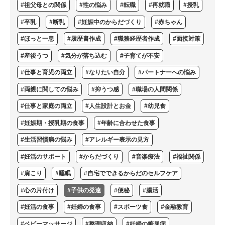
#祖父母との関係
#性の悩み
#転職
#再就職
#授乳
#卒乳
#断乳
#妊娠中のからだづくり
#赤ちゃん
#ほっと一息
#履歴書作成
#職務経歴者作成
#面接対策
#産後うつ
#気分が落ち込む
#子育てが不安
#仕事と育児の両立
#なりたい自分
#パートナーへの悩み
#両親に関しての悩み
#抑うつ感
#職場の人間関係
#仕事と家庭の両立
#人生設計とお金
#幼児食
#妊娠期・授乳期の食事
#年齢に合わせた食事
#生活習慣病の悩み
#アレルギー表示の見方
#妊活のサポート
#からだづくり
#音楽療法
#福祉関係
#肩こり
#睡眠
#自宅でできるからだのセルフケア
#心の片付け
#子供の発達
#便秘
#腸活
#妊活の食事
#妊婦の食事
#スポーツ食
#金融教育
#ベビーマッサージ
#整理収納
#妊婦の糖尿病