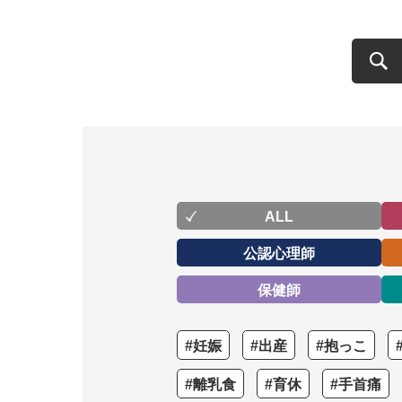
ALL
公認心理師
保健師
#妊娠
#出産
#抱っこ
#離乳食
#育休
#手首痛