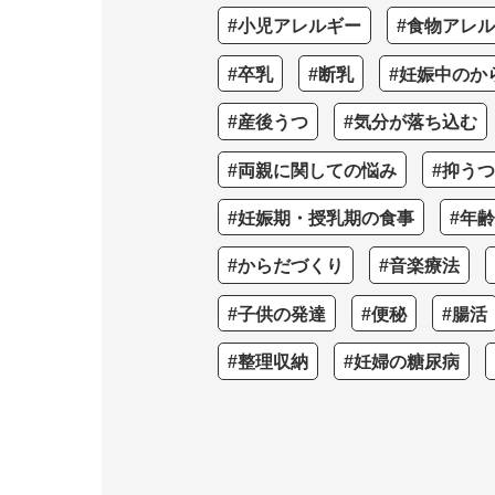
#小児アレルギー
#食物アレ
#卒乳
#断乳
#妊娠中のか
#産後うつ
#気分が落ち込む
#両親に関しての悩み
#抑う
#妊娠期・授乳期の食事
#年
#からだづくり
#音楽療法
#子供の発達
#便秘
#腸活
#整理収納
#妊婦の糖尿病