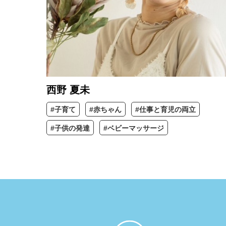
西野 夏未
#子育て
#赤ちゃん
#仕事と育児の両立
#子供の発達
#ベビーマッサージ