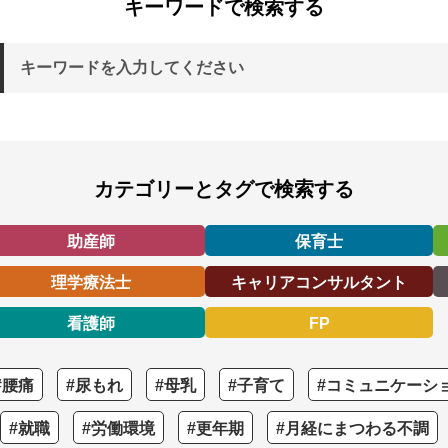
キーワードで検索する
カテゴリーとタグで検索する
助産師
保育士
理学療法士
キャリアコンサルタント
看護師
FP
#腰痛
#尿もれ
#母乳
#子育て
#コミュニケーシ
#就職
#労働環境
#更年期
#月経にまつわる不調