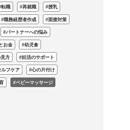
#転職
#再就職
#授乳
#職務経歴者作成
#面接対策
#パートナーへの悩み
とお金
#幼児食
の見方
#妊活のサポート
セルフケア
#心の片付け
育
#ベビーマッサージ