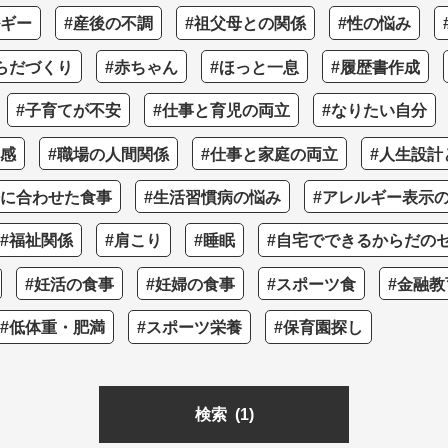
ルギー
#産後の不調
#祖父母との関係
#性の悩み
らだづくり
#赤ちゃん
#ほっと一息
#履歴書作成
#子育てが不安
#仕事と育児の両立
#なりたい自分
つ感
#職場の人間関係
#仕事と家庭の両立
#人生設計
齢に合わせた食事
#生活習慣病の悩み
#アレルギー表示
#福祉関係
#肩こり
#睡眠
#自宅でできるからだの
#妊活の食事
#妊婦の食事
#スポーツ食
#金融教
#低体重・肥満
#スポーツ栄養
#保育園探し
検索
(1)