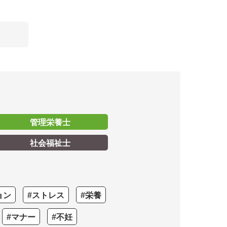
管理栄養士
社会福祉士
ョン
#ストレス
#栄養
#マナー
#不妊