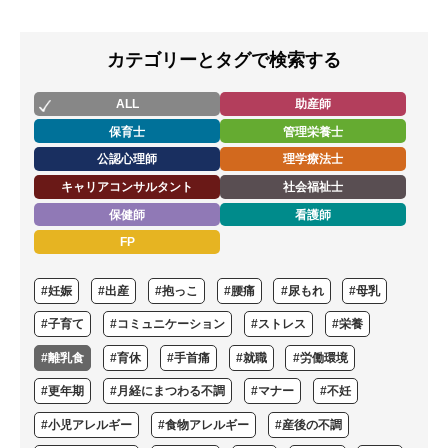
カテゴリーとタグで検索する
ALL
助産師
保育士
管理栄養士
公認心理師
理学療法士
キャリアコンサルタント
社会福祉士
保健師
看護師
FP
#妊娠
#出産
#抱っこ
#腰痛
#尿もれ
#母乳
#子育て
#コミュニケーション
#ストレス
#栄養
#離乳食
#育休
#手首痛
#就職
#労働環境
#更年期
#月経にまつわる不調
#マナー
#不妊
#小児アレルギー
#食物アレルギー
#産後の不調