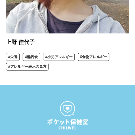
上野 佳代子
#栄養
#離乳食
#小児アレルギー
#食物アレルギー
#アレルギー表示の見方