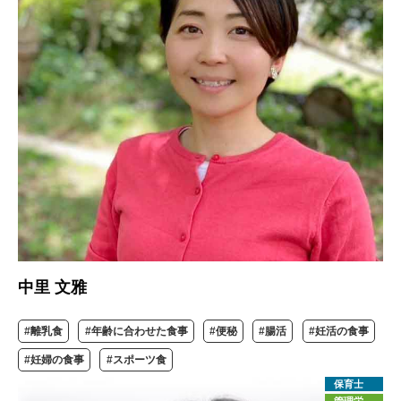
中里 文雅
#離乳食
#年齢に合わせた食事
#便秘
#腸活
#妊活の食事
#妊婦の食事
#スポーツ食
保育士