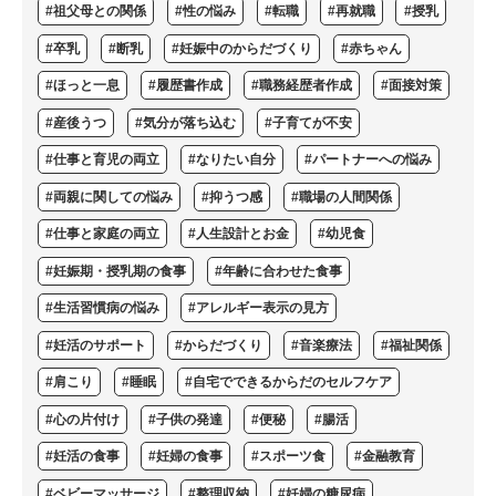
#祖父母との関係
#性の悩み
#転職
#再就職
#授乳
#卒乳
#断乳
#妊娠中のからだづくり
#赤ちゃん
#ほっと一息
#履歴書作成
#職務経歴者作成
#面接対策
#産後うつ
#気分が落ち込む
#子育てが不安
#仕事と育児の両立
#なりたい自分
#パートナーへの悩み
#両親に関しての悩み
#抑うつ感
#職場の人間関係
#仕事と家庭の両立
#人生設計とお金
#幼児食
#妊娠期・授乳期の食事
#年齢に合わせた食事
#生活習慣病の悩み
#アレルギー表示の見方
#妊活のサポート
#からだづくり
#音楽療法
#福祉関係
#肩こり
#睡眠
#自宅でできるからだのセルフケア
#心の片付け
#子供の発達
#便秘
#腸活
#妊活の食事
#妊婦の食事
#スポーツ食
#金融教育
#ベビーマッサージ
#整理収納
#妊婦の糖尿病