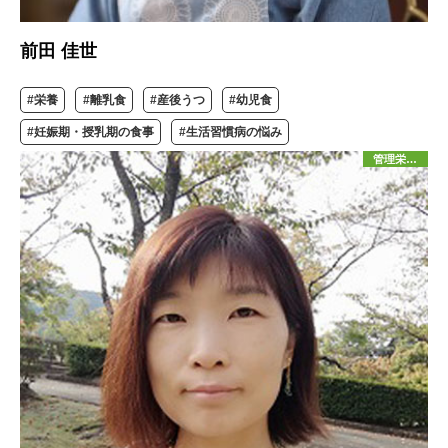
前田 佳世
#栄養
#離乳食
#産後うつ
#幼児食
#妊娠期・授乳期の食事
#生活習慣病の悩み
管理栄養士