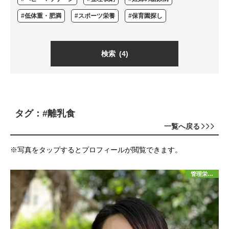
#低体重・肥満
#スポーツ栄養
#保育園探し
検索
(4)
タグ：#離乳食
一覧へ戻る
※写真をタップするとプロフィールが閲覧できます。
管理栄養士