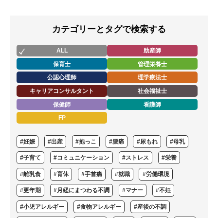
カテゴリーとタグで検索する
ALL
助産師
保育士
管理栄養士
公認心理師
理学療法士
キャリアコンサルタント
社会福祉士
保健師
看護師
FP
#妊娠
#出産
#抱っこ
#腰痛
#尿もれ
#母乳
#子育て
#コミュニケーション
#ストレス
#栄養
#離乳食
#育休
#手首痛
#就職
#労働環境
#更年期
#月経にまつわる不調
#マナー
#不妊
#小児アレルギー
#食物アレルギー
#産後の不調