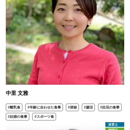
中里 文雅
#離乳食
#年齢に合わせた食事
#便秘
#腸活
#妊活の食事
#妊婦の食事
#スポーツ食
保育士