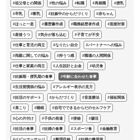
#祖父母との関係
#性の悩み
#転職
#再就職
#授乳
#卒乳
#断乳
#妊娠中のからだづくり
#赤ちゃん
#ほっと一息
#履歴書作成
#職務経歴者作成
#面接対策
#産後うつ
#気分が落ち込む
#子育てが不安
#仕事と育児の両立
#なりたい自分
#パートナーへの悩み
#両親に関しての悩み
#抑うつ感
#職場の人間関係
#仕事と家庭の両立
#人生設計とお金
#幼児食
#妊娠期・授乳期の食事
#年齢に合わせた食事
#生活習慣病の悩み
#アレルギー表示の見方
#妊活のサポート
#からだづくり
#音楽療法
#福祉関係
#肩こり
#睡眠
#自宅でできるからだのセルフケア
#心の片付け
#子供の発達
#便秘
#腸活
#妊活の食事
#妊婦の食事
#スポーツ食
#金融教育
#ベビーマッサージ
#整理収納
#妊婦の糖尿病