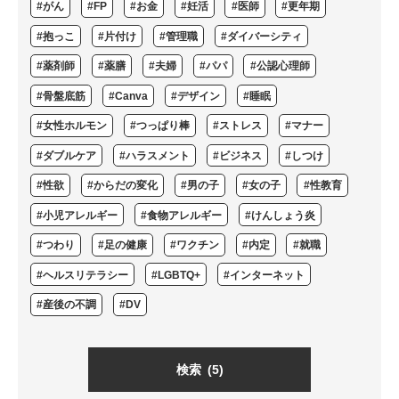
#がん
#FP
#お金
#妊活
#医師
#更年期
#抱っこ
#片付け
#管理職
#ダイバーシティ
#薬剤師
#薬膳
#夫婦
#パパ
#公認心理師
#骨盤底筋
#Canva
#デザイン
#睡眠
#女性ホルモン
#つっぱり棒
#ストレス
#マナー
#ダブルケア
#ハラスメント
#ビジネス
#しつけ
#性欲
#からだの変化
#男の子
#女の子
#性教育
#小児アレルギー
#食物アレルギー
#けんしょう炎
#つわり
#足の健康
#ワクチン
#内定
#就職
#ヘルスリテラシー
#LGBTQ+
#インターネット
#産後の不調
#DV
検索
(5)