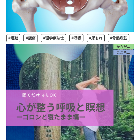
#運動
#腰痛
#理学療法士
#呼吸
#尿もれ
#骨盤底筋
からだ／みんな
こころケア