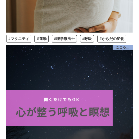
#マタニティ
#運動
#理学療法士
#呼吸
#からだの変化
こころケア