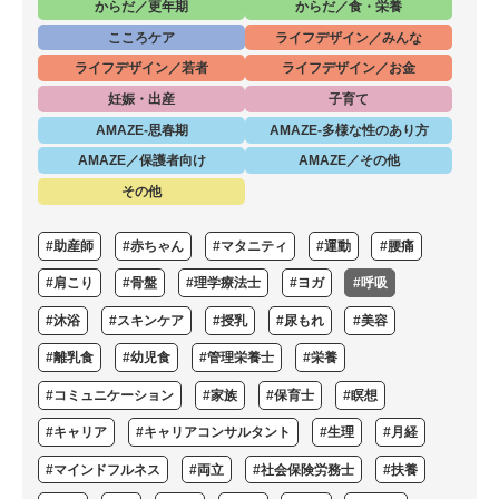
からだ／更年期
からだ／食・栄養
こころケア
ライフデザイン／みんな
ライフデザイン／若者
ライフデザイン／お金
妊娠・出産
子育て
AMAZE-思春期
AMAZE-多様な性のあり方
AMAZE／保護者向け
AMAZE／その他
その他
#助産師
#赤ちゃん
#マタニティ
#運動
#腰痛
#肩こり
#骨盤
#理学療法士
#ヨガ
#呼吸
#沐浴
#スキンケア
#授乳
#尿もれ
#美容
#離乳食
#幼児食
#管理栄養士
#栄養
#コミュニケーション
#家族
#保育士
#瞑想
#キャリア
#キャリアコンサルタント
#生理
#月経
#マインドフルネス
#両立
#社会保険労務士
#扶養