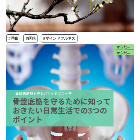
#呼吸
#瞑想
#マインドフルネス
からだ／みんな
からだ／産前産後