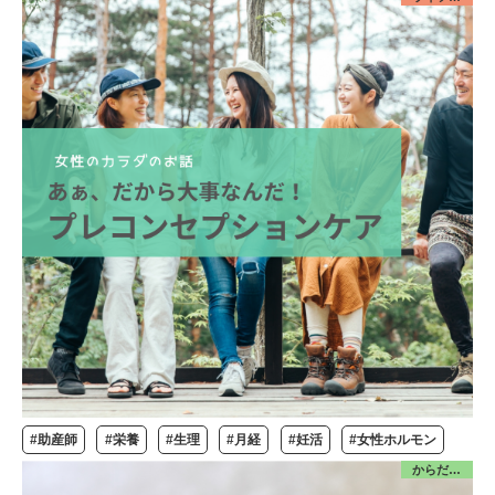
#助産師
#栄養
#生理
#月経
#妊活
#女性ホルモン
からだ／食・栄養