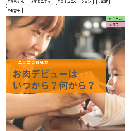
#赤ちゃん
#マタニティ
#コミュニケーション
#家族
#保育士
からだ／食・栄養
子育て