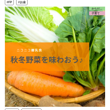
#FP
#お金
からだ／食・栄養
子育て