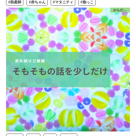
#助産師
#赤ちゃん
#マタニティ
#抱っこ
からだ／更年期