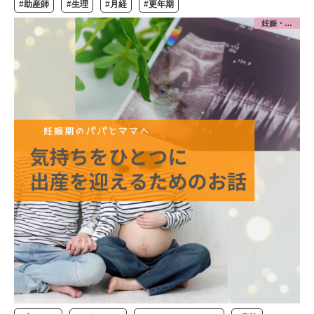
#助産師
#生理
#月経
#更年期
妊娠・出産