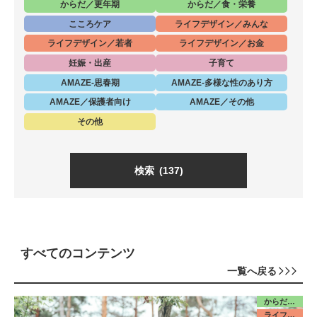
からだ／更年期
からだ／食・栄養
こころケア
ライフデザイン／みんな
ライフデザイン／若者
ライフデザイン／お金
妊娠・出産
子育て
AMAZE-思春期
AMAZE-多様な性のあり方
AMAZE／保護者向け
AMAZE／その他
その他
検索
(137)
すべてのコンテンツ
一覧へ戻る
からだ／思春期
ライフデザイン／若者