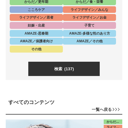
からだ／更年期
からだ／食・栄養
こころケア
ライフデザイン／みんな
ライフデザイン／若者
ライフデザイン／お金
妊娠・出産
子育て
AMAZE-思春期
AMAZE-多様な性のあり方
AMAZE／保護者向け
AMAZE／その他
その他
検索
(137)
すべてのコンテンツ
一覧へ戻る
からだ／みんな
ライフデザイン／若者