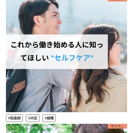
#助産師
#内定
#就職
ライフデザイン／若者