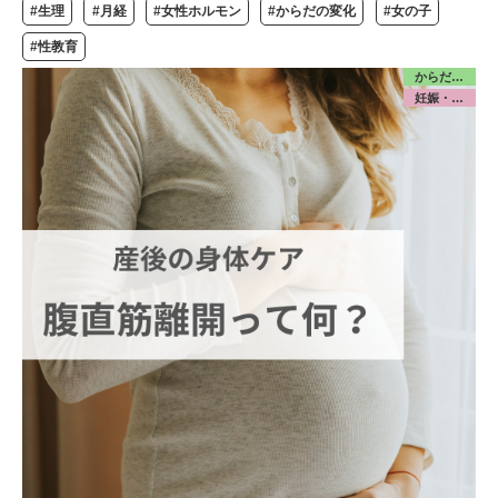
#生理
#月経
#女性ホルモン
#からだの変化
#女の子
#性教育
からだ／産前産後
妊娠・出産