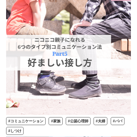
#コミュニケーション
#家族
#公認心理師
#夫婦
#パパ
#しつけ