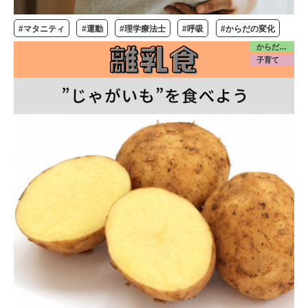
#マタニティ
#運動
#理学療法士
#呼吸
#からだの変化
からだ／食・栄養
子育て