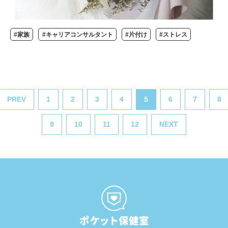
#家族
#キャリアコンサルタント
#片付け
#ストレス
PREV
1
2
3
4
5
6
7
8
9
10
11
12
NEXT