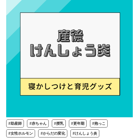
#助産師
#赤ちゃん
#授乳
#更年期
#抱っこ
#女性ホルモン
#からだの変化
#けんしょう炎