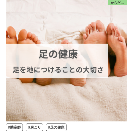
からだ／みんな
#助産師
#肩こり
#足の健康