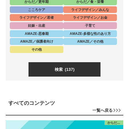
からだ／更年期
からだ／食・栄養
こころケア
ライフデザイン／みんな
ライフデザイン／若者
ライフデザイン／お金
妊娠・出産
子育て
AMAZE-思春期
AMAZE-多様な性のあり方
AMAZE／保護者向け
AMAZE／その他
その他
検索
(137)
すべてのコンテンツ
一覧へ戻る
からだ／産前産後