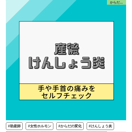
からだ／産前産後
#助産師
#女性ホルモン
#からだの変化
#けんしょう炎