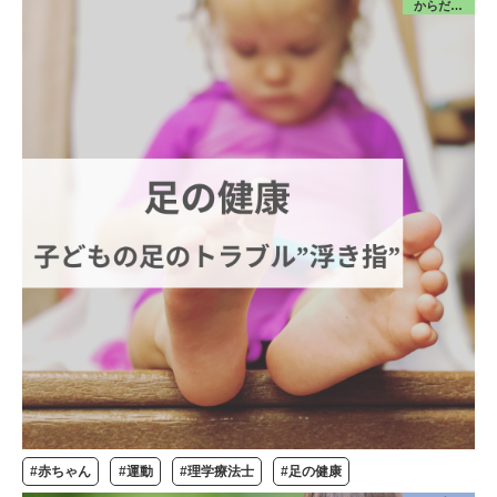
からだ／みんな
#赤ちゃん
#運動
#理学療法士
#足の健康