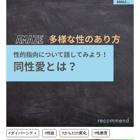
AMAZE-多様な性のあり方
#ダイバーシティ
#性欲
#からだの変化
#性教育