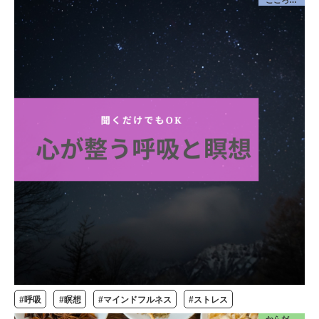
こころケア
#呼吸
#瞑想
#マインドフルネス
#ストレス
からだ／食・栄養